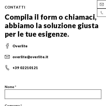
CONTATTI
Compila il form o chiamaci,
abbiamo la soluzione giusta
per le tue esigenze.
Overlite
overlite@overlite.it
+39 02210121
Nome
*
Contact
Se
Us
sei
Page
un
Cognome
*