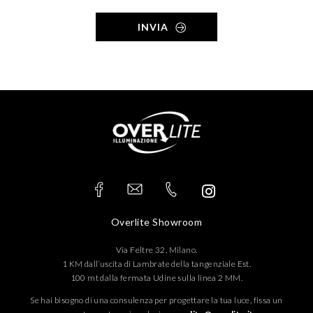
INVIA
Overlite Showroom
Via Feltre 32, Milano.
1 KM dall’uscita di Lambrate della tangenziale Est.
100 mt dalla fermata Udine sulla linea 2 MM.
Se hai bisogno di una consulenza per progettare la tua luce, fissa un