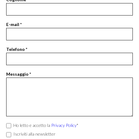
Form
essere
umano,
lascia
E-mail
*
questo
campo
vuoto.
Telefono
*
Messaggio
*
Ho letto e accetto la
Privacy Policy
*
Iscriviti alla newsletter