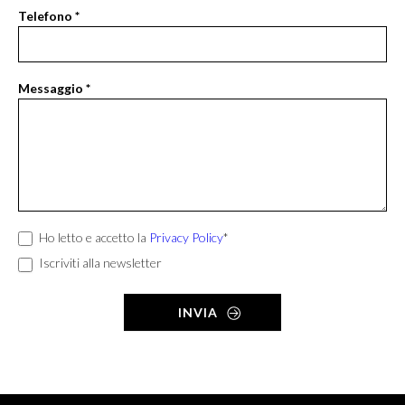
vuoto.
Telefono
*
Messaggio
*
Ho letto e accetto la
Privacy Policy
*
Iscriviti alla newsletter
INVIA