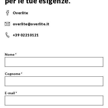
per le tue esigenze.
Overlite
overlite@overlite.it
+39 02210121
Nome
*
Contact
Se
Us
sei
Page
un
Cognome
*
Form
essere
umano,
lascia
E-mail
*
questo
campo