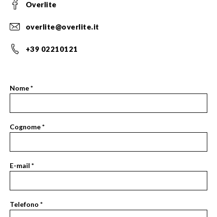
Overlite
overlite@overlite.it
+39 02210121
Nome
*
Contact
Se
Us
sei
Page
un
Cognome
*
Form
essere
umano,
lascia
E-mail
*
questo
campo
vuoto.
Telefono
*