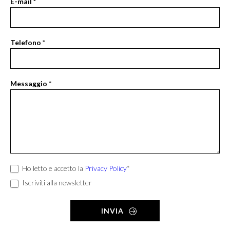
E-mail
*
questo
campo
vuoto.
Telefono
*
Messaggio
*
Ho letto e accetto la
Privacy Policy
*
Iscriviti alla newsletter
INVIA