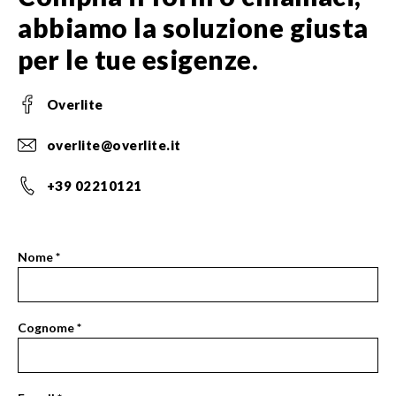
abbiamo la soluzione giusta
per le tue esigenze.
Overlite
overlite@overlite.it
+39 02210121
Nome
*
Contact
Se
Us
sei
Page
un
Cognome
*
Form
essere
umano,
lascia